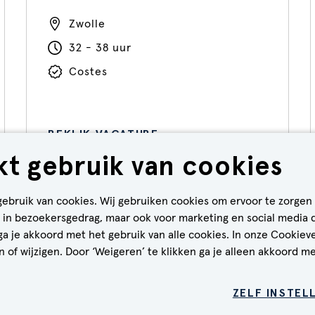
Zwolle
32 - 38 uur
Costes
BEKIJK VACATURE
t gebruik van cookies
gebruik van cookies. Wij gebruiken cookies om ervoor te zorgen
CALL-TO-ACTION BIJ MEER VACATURES
en in bezoekersgedrag, maar ook voor marketing en social media 
 ga je akkoord met het gebruik van alle cookies. In onze Cookiev
 of wijzigen. Door ‘Weigeren’ te klikken ga je alleen akkoord me
KIEBELEID
PRIVACYVERKLARING
DISCLAIMER
ZELF INSTEL