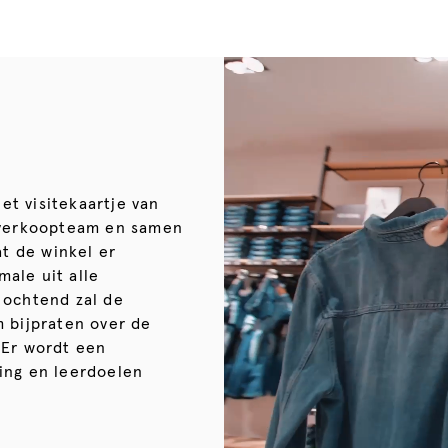
het visitekaartje van
t verkoopteam en samen
at de winkel er
male uit alle
 ochtend zal de
m bijpraten over de
 Er wordt een
ing en leerdoelen