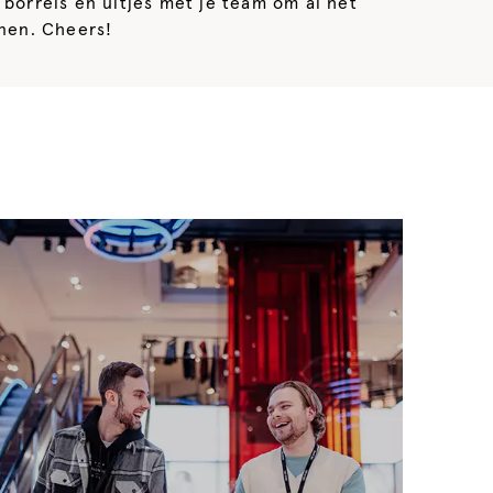
 borrels en uitjes met je team om al het
nen. Cheers!