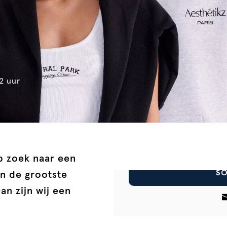
32 uur
op zoek naar een
SO
an de grootste
an zijn wij een