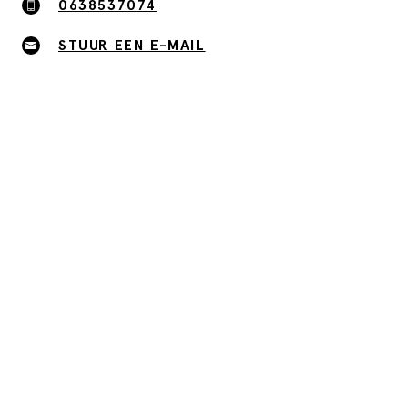
0638537074
STUUR EEN E-MAIL