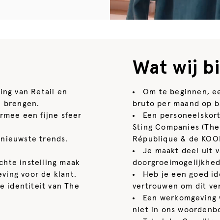
Wat wij b
ing van Retail en
Om te beginnen, e
te brengen.
bruto per maand op b
ermee een fijne sfeer
Een personeelskort
Sting Companies (The 
 nieuwste trends.
République & de KOO
Je maakt deel uit 
chte instelling maak
doorgroeimogelijkhede
eving voor de klant.
Heb je een goed ide
re identiteit van The
vertrouwen om dit ver
Een werkomgeving w
niet in ons woordenb