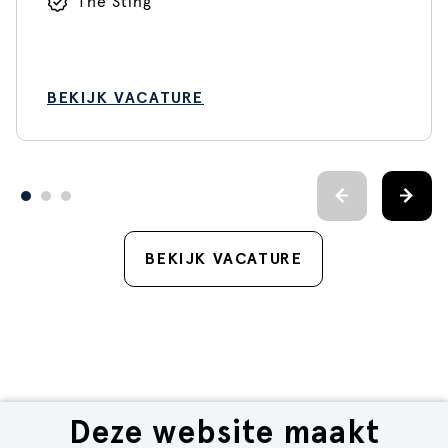
The Sting
BEKIJK VACATURE
BEKIJK VACATURE
Deze website maakt
Mis geen enkele job