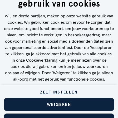
gebruik van cookies
Blijf op de hoogte en ontvang passende
vacatures in je inbox!
Wij, en derde partijen, maken op onze website gebruik van
cookies. Wij gebruiken cookies om ervoor te zorgen dat
onze website goed functioneert, om jouw voorkeuren op te
slaan, om inzicht te verkrijgen in bezoekersgedrag, maar
ook voor marketing en social media doeleinden (laten zien
van gepersonaliseerde advertenties). Door op ‘Accepteren’
te klikken, ga je akkoord met het gebruik van alle cookies.
STEL JOB ALERT IN
In onze Cookieverklaring kun je meer lezen over de
cookies die wij gebruiken en kun je jouw voorkeuren
opslaan of wijzigen. Door ‘Weigeren’ te klikken ga je alleen
akkoord met het gebruik van functionele cookies.
ZELF INSTELLEN
COOKIEBELEID
PRIVACYVERKLARING
DISCLAIMER
WEIGEREN
VEELGESTELDE VRAGEN & ANTWOORDEN