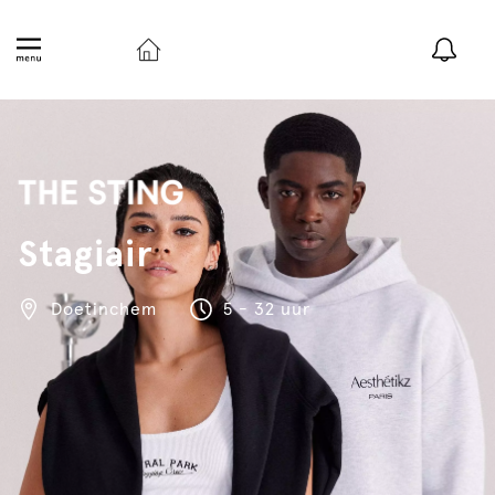
Stagiair
Doetinchem
5 - 32 uur