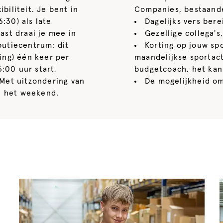
biliteit. Je bent in
Companies, bestaande
:30) als late
Dagelijks vers bere
ast draai je mee in
Gezellige collega's,
butiecentrum: dit
Korting op jouw s
ning) één keer per
maandelijkse sportact
:00 uur start,
budgetcoach, het kan 
 Met uitzondering van
De mogelijkheid om
in het weekend.