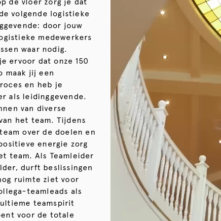
p de vloer zorg je dat
 de volgende logistieke
ggevende: door jouw
 logistieke medewerkers
essen waar nodig.
e ervoor dat onze 150
o maak jij een
proces en heb je
r als leidinggevende.
nnen van diverse
van het team. Tijdens
w team over de doelen en
positieve energie zorg
et team. Als Teamleider
der, durft beslissingen
nog ruimte ziet voor
collega-teamleads als
 ultieme teamspirit
bent voor de totale