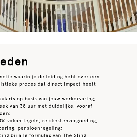
ieden
nctie waarin je de leiding hebt over een
istieke proces dat direct impact heeft
alaris op basis van jouw werkervaring;
eek van 38 uur met duidelijke, vooraf
jden;
8% vakantiegeld, reiskostenvergoeding,
kering, pensioenregeling;
ing bij alle formules van The Sting