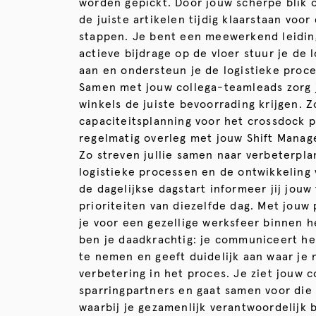
worden gepickt. Door jouw scherpe blik o
de juiste artikelen tijdig klaarstaan voor
stappen. Je bent een meewerkend leidin
actieve bijdrage op de vloer stuur je de
aan en ondersteun je de logistieke proc
Samen met jouw collega-teamleads zorg j
winkels de juiste bevoorrading krijgen. Z
capaciteitsplanning voor het crossdock 
regelmatig overleg met jouw Shift Manage
Zo streven jullie samen naar verbeterpla
logistieke processen en de ontwikkeling 
de dagelijkse dagstart informeer jij jou
prioriteiten van diezelfde dag. Met jouw 
je voor een gezellige werksfeer binnen h
ben je daadkrachtig: je communiceert hel
te nemen en geeft duidelijk aan waar je 
verbetering in het proces. Je ziet jouw 
sparringpartners en gaat samen voor die
waarbij je gezamenlijk verantwoordelijk 