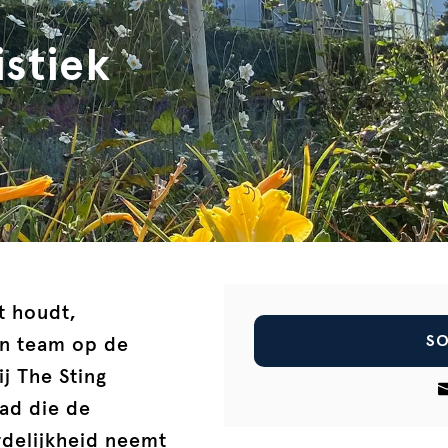
E-mailadres
stiek
Upload je CV
Motivatie (optioneel)
pri
Ik accepteer de
t houdt,
SO
en team op de
j The Sting
ad die de
rdelijkheid neemt