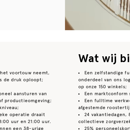
Wat wij b
 het voortouw neemt,
Een zelfstandige fu
ls de druk oploopt;
onderdeel van ons log
op onze 150 winkels;
oneel aansturen van
Een marktconform s
of productieomgeving;
Een fulltime werkw
kniveau;
afgestemde roosterti
ieke operatie draait
24 vakantiedagen, 
:00 uur en 21:00 uur.
collectieve zorgverze
binnen een 38-urige
25% personeelskort