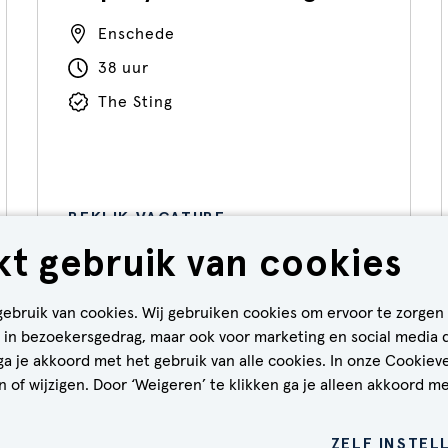
Enschede
38 uur
The Sting
BEKIJK VACATURE
t gebruik van cookies
gebruik van cookies. Wij gebruiken cookies om ervoor te zorgen
CALL-TO-ACTION BIJ MEER VACATURES
en in bezoekersgedrag, maar ook voor marketing en social media 
 ga je akkoord met het gebruik van alle cookies. In onze Cookiev
 of wijzigen. Door ‘Weigeren’ te klikken ga je alleen akkoord me
KIEBELEID
PRIVACYVERKLARING
DISCLAIMER
ZELF INSTEL