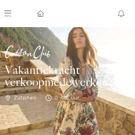
Vakantiekracht
verkoopmedewerker
Zutphen
0 - 15 uur