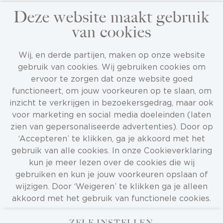
Voornaam
Deze website maakt gebruik
van cookies
Mis geen enkele job
Wij, en derde partijen, maken op onze website
Blijf op de hoogte en ontvang
Achternaam
gebruik van cookies. Wij gebruiken cookies om
Geboortedatum
passende vacatures in je inbox!
ervoor te zorgen dat onze website goed
functioneert, om jouw voorkeuren op te slaan, om
inzicht te verkrijgen in bezoekersgedrag, maar ook
Telefoonnummer
voor marketing en social media doeleinden (laten
zien van gepersonaliseerde advertenties). Door op
‘Accepteren’ te klikken, ga je akkoord met het
E-mailadres
gebruik van alle cookies. In onze Cookieverklaring
STEL JOB ALERT IN
kun je meer lezen over de cookies die wij
gebruiken en kun je jouw voorkeuren opslaan of
Upload je CV
wijzigen. Door ‘Weigeren’ te klikken ga je alleen
KIES BESTAND
akkoord met het gebruik van functionele cookies.
Motivatie (optioneel)
ZELF INSTELLEN