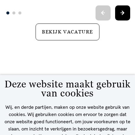
BEKIJK VACATURE
Voornaam
Deze website maakt gebruik
Mis geen enkele job
van cookies
Blijf op de hoogte en ontvang passende
Achternaam
Geboortedatum
vacatures in je inbox!
Wij, en derde partijen, maken op onze website gebruik van
cookies. Wij gebruiken cookies om ervoor te zorgen dat
onze website goed functioneert, om jouw voorkeuren op te
Telefoonnummer
slaan, om inzicht te verkrijgen in bezoekersgedrag, maar