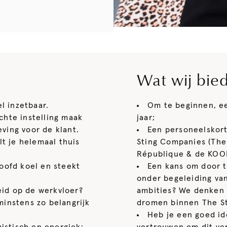
Wat wij bie
l inzetbaar.
Om te beginnen, ee
chte instelling maak
jaar;
eving voor de klant.
Een personeelskort
lt je helemaal thuis
Sting Companies (The 
République & de KOO
oofd koel en steekt
Een kans om door t
onder begeleiding van
heid op de werkvloer?
ambities? We denken
minstens zo belangrijk
dromen binnen The S
Heb je een goed ide