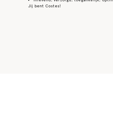
Inlevend, verzorgd, toegankelijk, opti
Jij bent Costes!