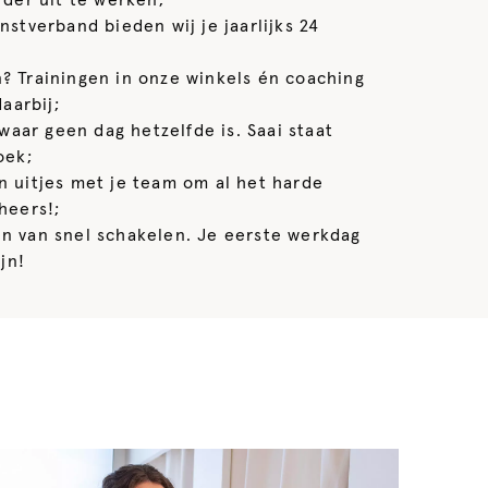
der uit te werken;
enstverband bieden wij je jaarlijks 24
n? Trainingen in onze winkels én coaching
aarbij;
aar geen dag hetzelfde is. Saai staat
oek;
n uitjes met je team om al het harde
heers!;
en van snel schakelen. Je eerste werkdag
jn!