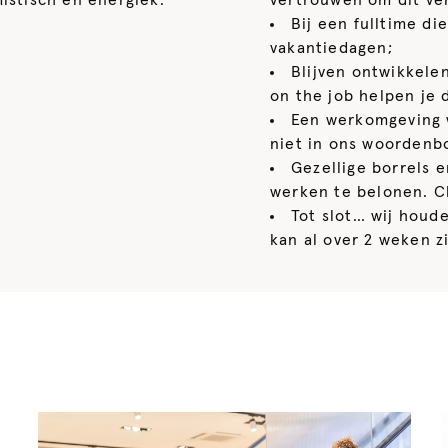
mistisch en energiek:
vertrouwen om dit ver
Bij een fulltime di
vakantiedagen;
Blijven ontwikkele
on the job helpen je d
Een werkomgeving w
niet in ons woordenb
Gezellige borrels e
werken te belonen. C
Tot slot… wij houd
kan al over 2 weken zi