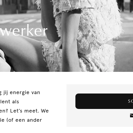
E-mailadres
werker
Upload je CV
Motivatie (optioneel)
priv
Ik accepteer de
g jij energie van
S
lent als
en? Let’s meet. We
fie (of een ander