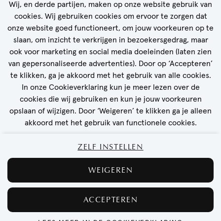
Geboortedatum
vacatures in je inbox!
Wij, en derde partijen, maken op onze website gebruik van
cookies. Wij gebruiken cookies om ervoor te zorgen dat
onze website goed functioneert, om jouw voorkeuren op te
Telefoonnummer
slaan, om inzicht te verkrijgen in bezoekersgedrag, maar
ook voor marketing en social media doeleinden (laten zien
van gepersonaliseerde advertenties). Door op ‘Accepteren’
E-mailadres
te klikken, ga je akkoord met het gebruik van alle cookies.
STEL JOB ALERT IN
In onze Cookieverklaring kun je meer lezen over de
cookies die wij gebruiken en kun je jouw voorkeuren
Upload je CV
opslaan of wijzigen. Door ‘Weigeren’ te klikken ga je alleen
KIES BESTAND
akkoord met het gebruik van functionele cookies.
Motivatie (optioneel)
ZELF INSTELLEN
COOKIEBELEID
PRIVACYVERKLARING
DISCLAIMER
WEIGEREN
VEELGESTELDE VRAGEN & ANTWOORDEN
privacyverklaring
Ik accepteer de
ACCEPTEREN
SOLLICITEER DIRECT
VERSTUUR